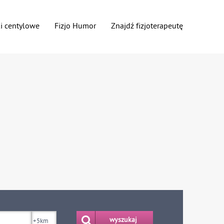
ki centylowe
Fizjo Humor
Znajdź fizjoterapeutę
wyszukaj