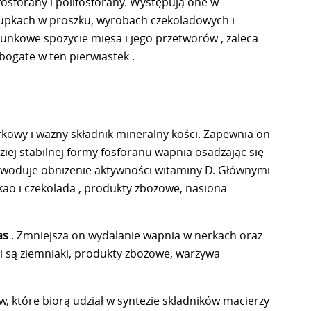
fosforany i polifosforany. Występują one w
zupkach w proszku, wyrobach czekoladowych i
unkowe spożycie mięsa i jego przetworów , zaleca
bogate w ten pierwiastek .
kowy i ważny składnik mineralny kości. Zapewnia on
iej stabilnej formy fosforanu wapnia osadzając się
powoduje obniżenie aktywności witaminy D. Głównymi
ao i czekolada , produkty zbożowe, nasiona
as
. Zmniejsza on wydalanie wapnia w nerkach oraz
i są ziemniaki, produkty zbożowe, warzywa
 które biorą udział w syntezie składników macierzy