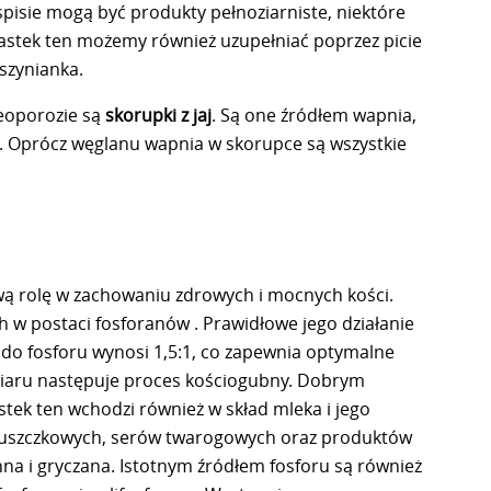
isie mogą być produkty pełnoziarniste, niektóre
iastek ten możemy również uzupełniać poprzez picie
szynianka.
eoporozie są
skorupki z jaj
. Są one źródłem wapnia,
m. Oprócz węglanu wapnia w skorupce są wszystkie
ą rolę w zachowaniu zdrowych i mocnych kości.
h w postaci fosforanów . Prawidłowe jego działanie
 do fosforu wynosi 1,5:1, co zapewnia optymalne
miaru następuje proces kościogubny. Dobrym
stek ten wchodzi również w skład mleka i jego
dpuszczkowych, serów twarogowych oraz produktów
na i gryczana. Istotnym źródłem fosforu są również