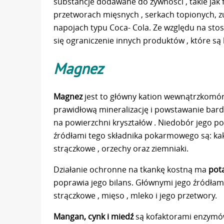
substancje dodawane do żywności , takie jak 
przetworach mięsnych , serkach topionych, 
napojach typu Coca- Cola. Ze względu na stos
się ograniczenie innych produktów , które są 
Magnez
Magnez
jest to główny kation wewnątrzkomór
prawidłową mineralizację i powstawanie bardz
na powierzchni kryształów . Niedobór jego 
źródłami tego składnika pokarmowego są: kak
strączkowe , orzechy oraz ziemniaki.
Działanie ochronne na tkankę kostną ma
pot
poprawia jego bilans. Głównymi jego źródłam
strączkowe , mięso , mleko i jego przetwory.
Mangan, cynk i miedź
są kofaktorami enzymów,