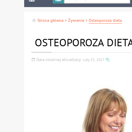
Strona główna
>
Żywienie
>
Osteoporoza dieta
OSTEOPOROZA DIET
Data ostatniej aktualizacji:
Luty 25, 2021