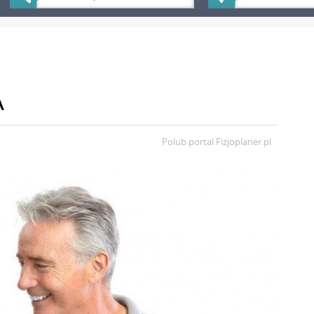
A
Polub portal
Fizjoplaner.pl