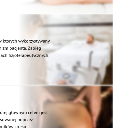
w których wykorzystywany
nizm pacjenta. Zabieg
kach fizjoterapeutycznych.
tórej głównym celem jest
sowanej poprzez
kutków stresu i