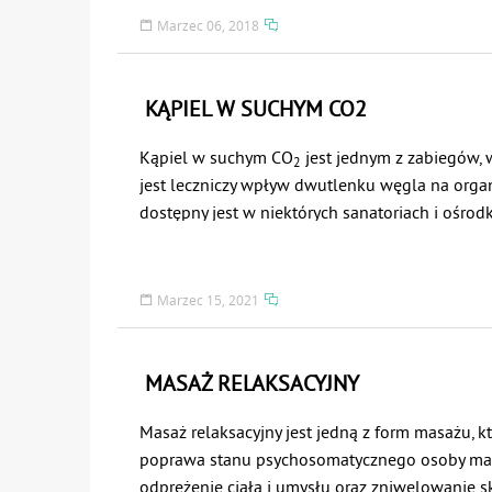
Marzec 06, 2018
KĄPIEL W SUCHYM CO2
Kąpiel w suchym CO
jest jednym z zabiegów, 
2
jest leczniczy wpływ dwutlenku węgla na orga
dostępny jest w niektórych sanatoriach i ośrod
Marzec 15, 2021
MASAŻ RELAKSACYJNY
Masaż relaksacyjny jest jedną z form masażu, k
poprawa stanu psychosomatycznego osoby ma
odprężenie ciała i umysłu oraz zniwelowanie s