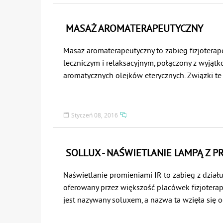
zbudowany głównie z tkanki mięśniowej, składa
poszczególnych włókien mięśniowych, które m
kurczenia się. Podczas ruchu mięśnie nieustanni
MASAŻ AROMATERAPEUTYCZNY
aby wykonać precyzyjnie określoną czynność.
Masaż aromaterapeutyczny to zabieg fizjoterap
leczniczym i relaksacyjnym, połączony z wyją
aromatycznych olejków eterycznych. Związki t
wykorzystywane są podczas zabiegów pielęgnac
zarówno w domu, jak i w profesjonalnych gabi
gabinetach kosmetycznych.
Styczeń 08, 2016
SOLLUX - NAŚWIETLANIE LAMPĄ Z P
Naświetlanie promieniami IR to zabieg z dział
oferowany przez większość placówek fizjoterap
jest nazywany soluxem, a nazwa ta wzięła się
lampy Sollux.