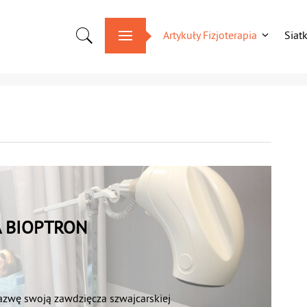
Artykuły Fizjoterapia
Siat
 BIOPTRON
azwę swoją zawdzięcza szwajcarskiej