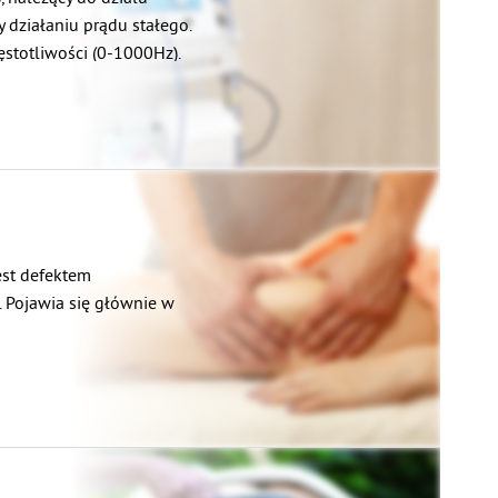
pniowo kierując się
y działaniu prądu stałego.
stotliwości (0-1000Hz).
est defektem
. Pojawia się głównie w