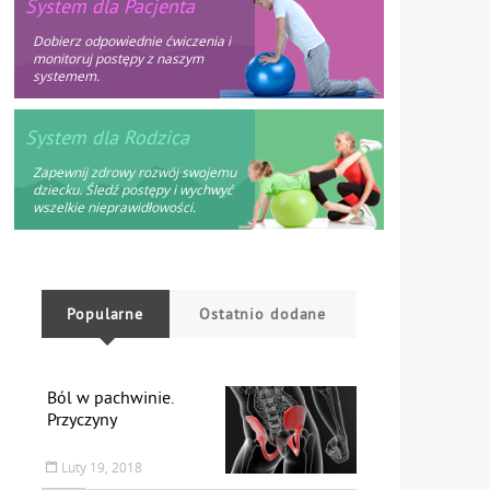
System dla Pacjenta
Dobierz odpowiednie ćwiczenia i
monitoruj postępy z naszym
systemem.
System dla Rodzica
Zapewnij zdrowy rozwój swojemu
dziecku. Śledź postępy i wychwyć
wszelkie nieprawidłowości.
Popularne
Ostatnio dodane
Ból w pachwinie.
Przyczyny
Luty 19, 2018