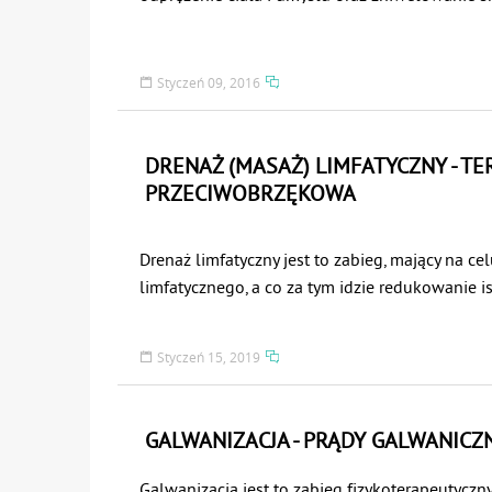
zmęczenia w organizmie. Jest to zabieg natural
mechanicznej stymulacji tkanek organizmu za 
Styczeń 09, 2016
DRENAŻ (MASAŻ) LIMFATYCZNY - TE
PRZECIWOBRZĘKOWA
Drenaż limfatyczny jest to zabieg, mający na c
limfatycznego, a co za tym idzie redukowanie i
Drenaż wykonywany może być manualnie lub z
odpowiedniego sprzętu do terapii przeciwobr
Styczeń 15, 2019
jak i drugie postępowanie ukierunkowane jest
limfatycznego, co objawia się pobudzeniem p
naczyń limfatycznych, a także tworzeniem się 
GALWANIZACJA - PRĄDY GALWANICZ
Ważnym aspektem manualnego drenażu limfaty
opracowywanych struktur. Należy zaczynać od 
Galwanizacja jest to zabieg fizykoterapeutyczny