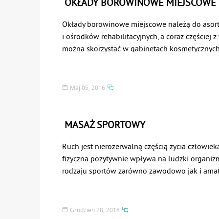
OKŁADY BOROWINOWE MIEJSCOWE
Okłady borowinowe miejscowe należą do asor
i ośrodków rehabilitacyjnych, a coraz częściej 
można skorzystać w gabinetach kosmetycznych
bardzo dobre efekty terapeutyczne jest chętnie
pacjentów.
Maj 05, 2016
MASAŻ SPORTOWY
Ruch jest nierozerwalną częścią życia człowie
fizyczna pozytywnie wpływa na ludzki organiz
rodzaju sportów zarówno zawodowo jak i ama
oddziaływuje na nasze mięśnie. Mięśnie stanow
Średnio ocenia się , iż posiadamy ponad 500 r
Mięsień to podstawowy element układy mięśni
Grudzień 28, 2018