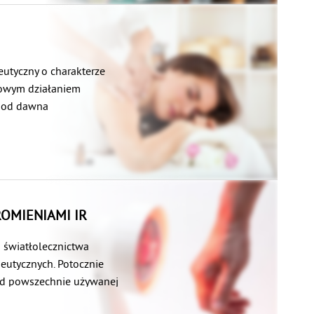
jącej się z
ają zdolność do
e kurczą się i rozluźniają
eutyczny o charakterze
tkowym działaniem
e od dawna
yjnych i odprężających,
netach masażu oraz
ROMIENIAMI IR
u światłolecznictwa
eutycznych. Potocznie
 od powszechnie używanej