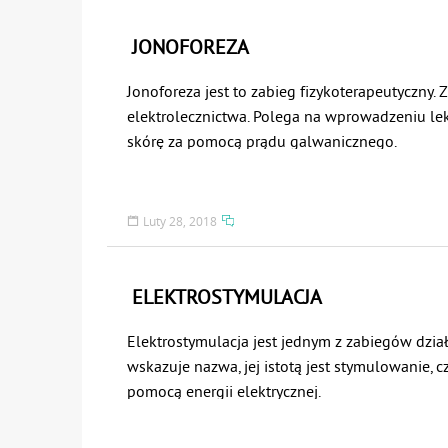
grupie schorzeń.
światła na 
JONOFOREZA
Jonoforeza jest to zabieg fizykoterapeutyczny. Z
elektrolecznictwa. Polega na wprowadzeniu le
skórę za pomocą prądu galwanicznego.
Luty 28, 2018
ELEKTROSTYMULACJA
Elektrostymulacja jest jednym z zabiegów działu
wskazuje nazwa, jej istotą jest stymulowanie, 
pomocą energii elektrycznej.