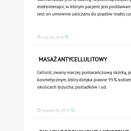
proksymalnie (ujście do węzłów chłonnych) sto
elektroterapii, w którym pacjent jest poddawan
dystalnie.
Jest on umownie zaliczany do prądów małej czę
Zabieg jest wykonywany na zlecenie lekarza.
Luty 28, 2018
MASAŻ ANTYCELLULITOWY
Cellulit, zwany inaczej pomarańczową skórką, j
kosmetycznym, który dotyka prawie 95% kobiet
okolicach brzucha, pośladków i ud.
Styczeń 08, 2016