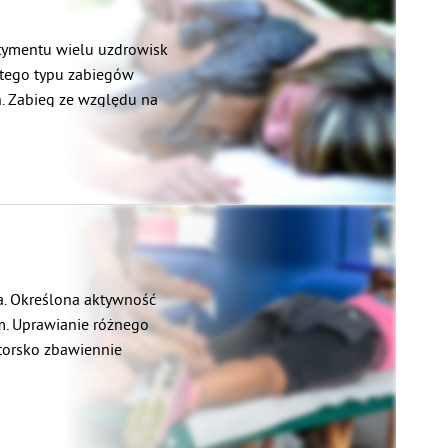
tymentu wielu uzdrowisk
z tego typu zabiegów
. Zabieg ze względu na
 stosowany przez
ka. Określona aktywność
m. Uprawianie różnego
torsko zbawiennie
ią około 40% masy ciała.
óżnorodnych mięśni.
owego. Mięsień jest