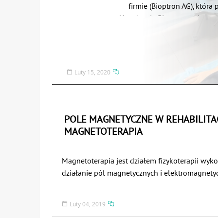
firmie (Bioptron AG), która
Urządzenia Bioptron wykorzys
podobnym do wytwarzaneg
szkodliwych promieni UV. Ś
wszystkim działaniem biost
zastosowanie w różnorodnych 
Luty 15, 2020
mięśniowo-stawowych or
najpowszechniejszych zast
choroby skóry, takie jak łuszcz
choroby reumatyczne, a tak
POLE MAGNETYCZNE W REHABILITACJ
MAGNETOTERAPIA
Terapia światłem Bioptro
działaniem, krótkim czasem po
oraz bezpieczeństwem. Dodat
Magnetoterapia jest działem fizykoterapii wyko
zastosowania sprawia, iż jest
działanie pól magnetycznych i elektromagnety
spect
częstotliwości. Leczenie magnesami znane już b
obecnie wraz z rozwojem technologii i powst
W dalszej części artyku
Luty 04, 2019
generujących pole magnetyczne, znajduje zas
stosowania lampy Bioptron, 