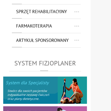
SPRZĘT REHABILITACYJNY
FARMAKOTERAPIA
ARTYKUŁ SPONSOROWANY
SYSTEM FIZJOPLANER
System dla Specjalisty
Stwórz dla swoich pacjentów
indywidualne zestawy ćwiczeń
oraz plany dietetyczne.