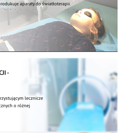
 produkuje aparaty do światłoterapii.
tują światło spolaryzowane, o widmie
o przez słońce, ale pozbawionego
wiatło to charakteryzuje się przede
ymulacyjnym, co sprawia iż znajduje
schorzeniach, zarówno skórnych, jak i
az infekcjach organizmu. Wśród
osowań lampy Bioptron wymienia się
yca, trądzik czy atopowe zapalenie skóry,
że schorzenia urazowo-ortopedyczne.
I -
n charakteryzuje się bezbolesnym
jedynczych zabiegów, nieinwazyjnością
kowo łatwość użycia i szeroki zakres
rzystującym lecznicze
 to bezpieczna forma terapii o szerokim
cznych o różnej
rum działania.
yło w Starożytności, a
aniem urządzeń
łu omówione zostaną wskazania do
tosowanie w ogromnej
a także metodyka zabiegów oraz wpływ