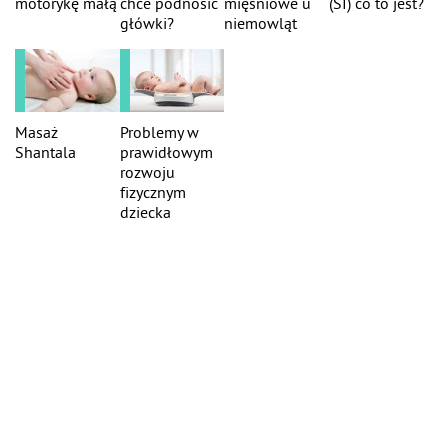
motorykę małą
chce podnosić
mięśniowe u
(SI) co to jest?
główki?
niemowląt
Masaż
Problemy w
Shantala
prawidłowym
rozwoju
fizycznym
dziecka