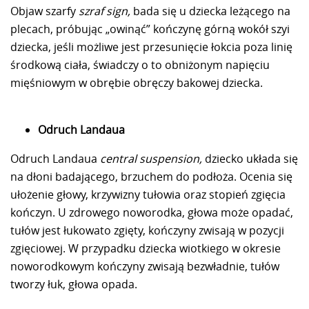
Objaw szarfy
szraf sign,
bada się u dziecka leżącego na
plecach, próbując „owinąć” kończynę górną wokół szyi
dziecka, jeśli możliwe jest przesunięcie łokcia poza linię
środkową ciała, świadczy o to obniżonym napięciu
mięśniowym w obrębie obręczy bakowej dziecka.
Odruch Landaua
Odruch Landaua
central suspension,
dziecko układa się
na dłoni badającego, brzuchem do podłoża. Ocenia się
ułożenie głowy, krzywizny tułowia oraz stopień zgięcia
kończyn. U zdrowego noworodka, głowa może opadać,
tułów jest łukowato zgięty, kończyny zwisają w pozycji
zgięciowej. W przypadku dziecka wiotkiego w okresie
noworodkowym kończyny zwisają bezwładnie, tułów
tworzy łuk, głowa opada.