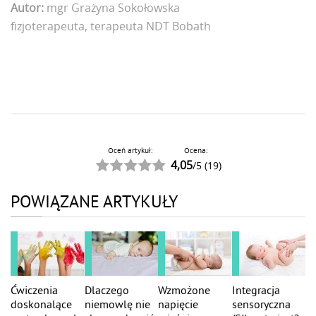
Autor:
mgr Grażyna Sokołowska
fizjoterapeuta, terapeuta NDT Bobath
Oceń artykuł:
Ocena:
4,05
/
5
(
19
)
POWIĄZANE ARTYKUŁY
Ćwiczenia
Dlaczego
Wzmożone
Integracja
doskonalące
niemowlę nie
napięcie
sensoryczna