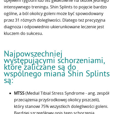
upływem tygodni lub też gwałtownie na skutek jednego
intensywnego treningu. Shin Splints to pojęcie bardzo
ogólne, a ból okolicy goleni może być spowodowany
przez 31 różnych dolegliwości. Dlatego też precyzyjna
diagnoza i odpowiednio ukierunkowane leczenie jest
kluczem do sukcesu.
Najpowszechniej
występującymi schorzeniami,
które zaliczane są do
wspólnego miana Shin Splints
są:
MTSS
(Medial Tibial Stress Syndrome - ang. zespół
przeciążenia przyśrodkowej okolicy piszczeli),
który stanowi 75% wszystkich dolegliwości goleni.
Bardziej szczegółowy opis tego schorzenia