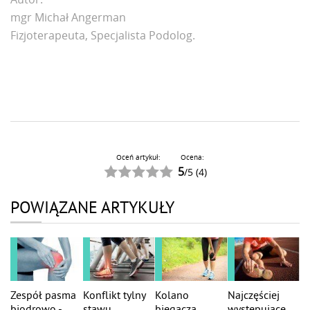
mgr
Michał Angerman
Fizjoterapeuta, Specjalista Podolog.
Oceń artykuł:
Ocena:
5
/
5
(
4
)
POWIĄZANE ARTYKUŁY
Zespół pasma
Konflikt tylny
Kolano
Najczęściej
biodrowo -
stawu
biegacza
występujące