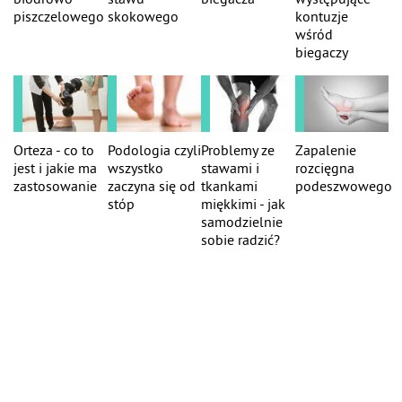
piszczelowego
skokowego
kontuzje
wśród
biegaczy
Orteza - co to
Podologia czyli
Problemy ze
Zapalenie
jest i jakie ma
wszystko
stawami i
rozcięgna
zastosowanie
zaczyna się od
tkankami
podeszwowego
stóp
miękkimi - jak
samodzielnie
sobie radzić?