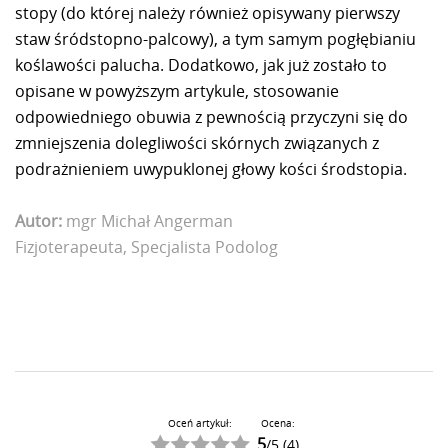
stopy (do której należy również opisywany pierwszy
staw śródstopno-palcowy), a tym samym pogłębianiu
koślawości palucha. Dodatkowo, jak już zostało to
opisane w powyższym artykule, stosowanie
odpowiedniego obuwia z pewnością przyczyni się do
zmniejszenia dolegliwości skórnych związanych z
podrażnieniem uwypuklonej głowy kości środstopia.
Autor:
mgr
Michał Angerman
Fizjoterapeuta, Specjalista Podolog
Oceń artykuł:
Ocena:
5
/
5
(
4
)