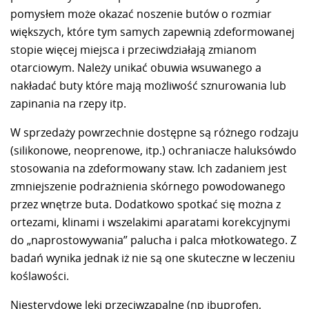
pomysłem może okazać noszenie butów o rozmiar
większych, które tym samych zapewnią zdeformowanej
stopie więcej miejsca i przeciwdziałają zmianom
otarciowym. Należy unikać obuwia wsuwanego a
nakładać buty które mają możliwość sznurowania lub
zapinania na rzepy itp.
W sprzedaży powrzechnie dostępne są różnego rodzaju
(silikonowe, neoprenowe, itp.) ochraniacze haluksówdo
stosowania na zdeformowany staw. Ich zadaniem jest
zmniejszenie podrażnienia skórnego powodowanego
przez wnętrze buta. Dodatkowo spotkać się można z
ortezami, klinami i wszelakimi aparatami korekcyjnymi
do „naprostowywania” palucha i palca młotkowatego. Z
badań wynika jednak iż nie są one skuteczne w leczeniu
koślawości.
Niesterydowe leki przeciwzapalne (np ibuprofen,