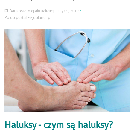
Data ostatniej aktualizacji:
Luty 09, 2019
Polub portal
Fizjoplaner.pl
Haluksy - czym są haluksy?