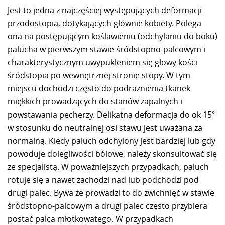
Jest to jedna z najczęściej występujących deformacji
przodostopia, dotykających głównie kobiety. Polega
ona na postępującym koślawieniu (odchylaniu do boku)
palucha w pierwszym stawie śródstopno-palcowym i
charakterystycznym uwypukleniem się głowy kości
śródstopia po wewnętrznej stronie stopy. W tym
miejscu dochodzi często do podrażnienia tkanek
miękkich prowadzących do stanów zapalnych i
powstawania pęcherzy. Delikatna deformacja do ok 15°
w stosunku do neutralnej osi stawu jest uważana za
normalną. Kiedy paluch odchylony jest bardziej lub gdy
powoduje dolegliwości bólowe, należy skonsultować się
ze specjalistą. W poważniejszych przypadkach, paluch
rotuje się a nawet zachodzi nad lub podchodzi pod
drugi palec. Bywa że prowadzi to do zwichnięć w stawie
śródstopno-palcowym a drugi palec często przybiera
postać palca młotkowatego. W przypadkach