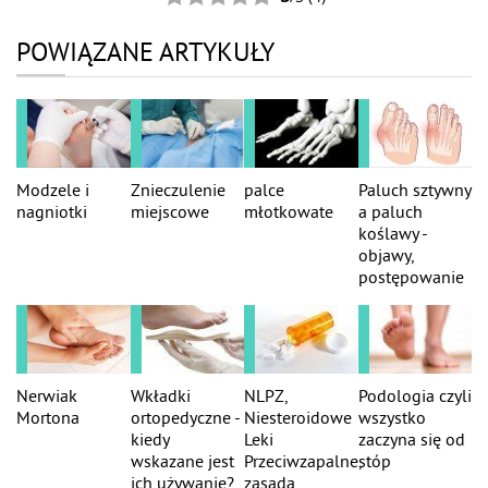
POWIĄZANE ARTYKUŁY
Modzele i
Znieczulenie
palce
Paluch sztywny
nagniotki
miejscowe
młotkowate
a paluch
koślawy -
objawy,
postępowanie
Nerwiak
Wkładki
NLPZ,
Podologia czyli
Mortona
ortopedyczne -
Niesteroidowe
wszystko
kiedy
Leki
zaczyna się od
wskazane jest
Przeciwzapalne,
stóp
ich używanie?
zasada