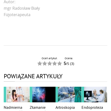
Autor:
mgr Radosław Biały
Fizjoterapeuta
Oceń artykuł:
Ocena:
5
/
5
(
3
)
POWIĄZANE ARTYKUŁY
Nadmierna
Złamanie
Artroskopia
Endoproteza