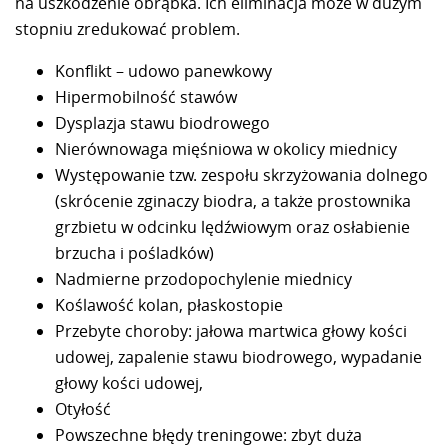
na uszkodzenie obrąbka. Ich eliminacja może w dużym
stopniu zredukować problem.
Konflikt – udowo panewkowy
Hipermobilność stawów
Dysplazja stawu biodrowego
Nierównowaga mięśniowa w okolicy miednicy
Występowanie tzw. zespołu skrzyżowania dolnego
(skrócenie zginaczy biodra, a także prostownika
grzbietu w odcinku lędźwiowym oraz osłabienie
brzucha i pośladków)
Nadmierne przodopochylenie miednicy
Koślawość kolan, płaskostopie
Przebyte choroby: jałowa martwica głowy kości
udowej, zapalenie stawu biodrowego, wypadanie
głowy kości udowej,
Otyłość
Powszechne błędy treningowe: zbyt duża