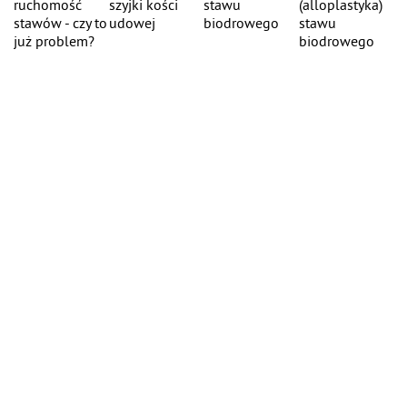
ruchomość
szyjki kości
stawu
(alloplastyka)
stawów - czy to
udowej
biodrowego
stawu
już problem?
biodrowego