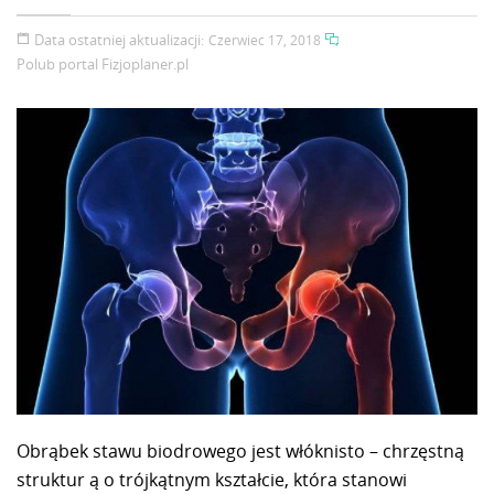
Data ostatniej aktualizacji:
Czerwiec 17, 2018
Polub portal
Fizjoplaner.pl
Obrąbek stawu biodrowego jest włóknisto – chrzęstną
struktur ą o trójkątnym kształcie, która stanowi