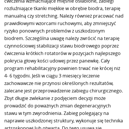
ćwiczenia wzmacniające mięśnie osłabione, zabiegi
rozluźniające tkanki miękkie w obrębie biodra, terapię
manualną czy stretching. Należy również pracować nad
prawidłowymi wzorcami ruchowymi, aby zmniejszyć
ryzyko ponownych problemów z uszkodzonym
biodrem. Szczególna uwagę należy zwrócić na terapię
czynnościowej stabilizacji stawu biodrowego poprzez
ćwiczenia krótkich rotatorów w pozycjach najlepszego
pokrycia głowy kości udowej przez panewkę. Cały
program rehabilitacyjny powinien trwać nie krócej niż
4- 6 tygodni. Jeśli w ciągu 3 miesięcy leczenie
zachowawcze nie przynosi określonych rezultatów,
zalecane jest przeprowadzenie zabiegu chirurgicznego.
Zbyt długie zwlekanie z podjęciem decyzji może
prowadzić do poważnych zmian degeneracyjnych
stawu w tym zwyrodnienia. Zabieg polegający na
naprawie uszkodzonej struktury, wykonuje się technika
artroskopowi lub otwarta. Do tego usuwa się