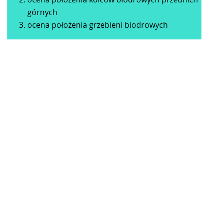
górnych
ocena położenia grzebieni biodrowych