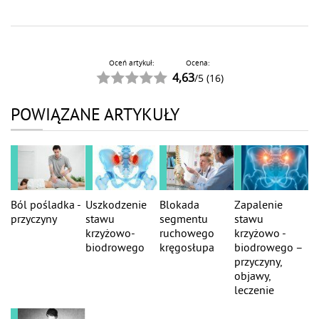
Oceń artykuł:
Ocena:
4,63
/
5
(
16
)
POWIĄZANE ARTYKUŁY
Ból pośladka -
Uszkodzenie
Blokada
Zapalenie
przyczyny
stawu
segmentu
stawu
krzyżowo-
ruchowego
krzyżowo -
biodrowego
kręgosłupa
biodrowego –
przyczyny,
objawy,
leczenie