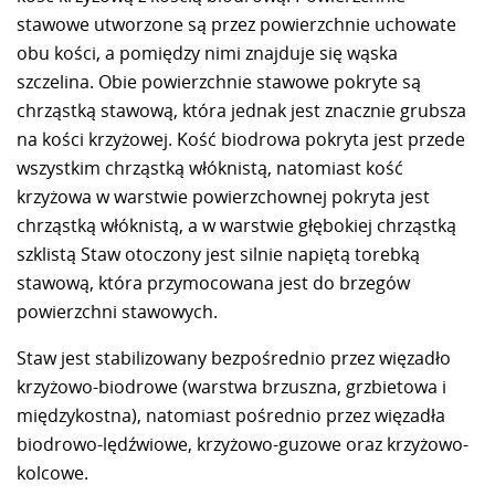
stawowe utworzone są przez powierzchnie uchowate
obu kości, a pomiędzy nimi znajduje się wąska
szczelina. Obie powierzchnie stawowe pokryte są
chrząstką stawową, która jednak jest znacznie grubsza
na kości krzyżowej. Kość biodrowa pokryta jest przede
wszystkim chrząstką włóknistą, natomiast kość
krzyżowa w warstwie powierzchownej pokryta jest
chrząstką włóknistą, a w warstwie głębokiej chrząstką
szklistą Staw otoczony jest silnie napiętą torebką
stawową, która przymocowana jest do brzegów
powierzchni stawowych.
Staw jest stabilizowany bezpośrednio przez więzadło
krzyżowo-biodrowe (warstwa brzuszna, grzbietowa i
międzykostna), natomiast pośrednio przez więzadła
biodrowo-lędźwiowe, krzyżowo-guzowe oraz krzyżowo-
kolcowe.